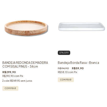
37
% OFF
BANDEJA REDONDA DE MADEIRA
Bandeja Borda Rasa - Branca
COM SISAL PINUS - 34cm
R$94,90
R$59,90
R$299,90
R$58,10
com
Pix
R$290,90
com
Pix
2
x de
R$149,95
sem juros