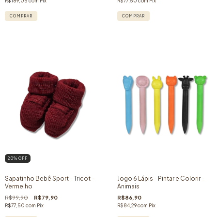
R$189,05
com
Pix
R$77,50
com
Pix
20
% OFF
Sapatinho Bebê Sport - Tricot -
Jogo 6 Lápis - Pintar e Colorir -
Vermelho
Animais
R$99,90
R$79,90
R$86,90
R$77,50
com
Pix
R$84,29
com
Pix