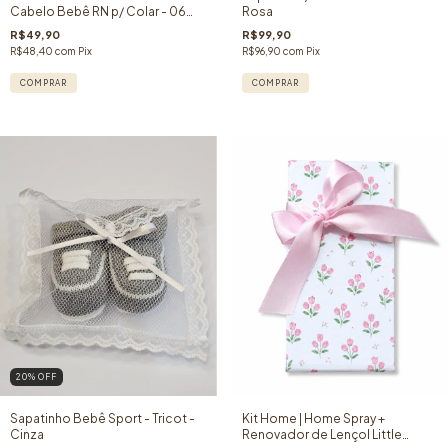
Cabelo Bebê RN p/ Colar - 06
Rosa
unidades
R$49,90
R$99,90
R$48,40
com
Pix
R$96,90
com
Pix
COMPRAR
20
% OFF
Sapatinho Bebê Sport - Tricot -
Kit Home | Home Spray +
Cinza
Renovador de Lençol Little