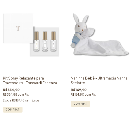
Kit Spray Relaxante para
Naninha Bebê - Ultramacia Nanna
Travesseiro - Trussardi Essenza
Stelatto
di Sogno - 30ml
R$334,90
R$169,90
R$324,85
com
Pix
R$164,80
com
Pix
2
x de
R$167,45
sem juros