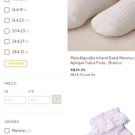
16 A 19
(6)
16 A 23
(11)
20 A 23
(6)
24 A 27
(5)
28 A 31
(4)
Meia Algodão Infantil Bebê Menina
Aplique Tule e Poás - Branco
VER TODOS
R$39,90
R$38,70
com
Pix
PREÇO
DE
ATÉ
GÊNERO
Menina
(23)