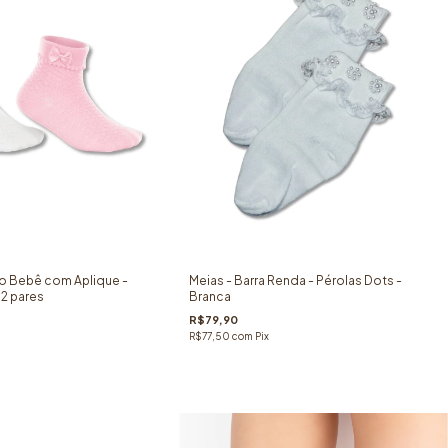
ão Bebê com Aplique -
Meias - Barra Renda - Pérolas Dots -
 2 pares
Branca
R$79,90
R$77,50
com
Pix