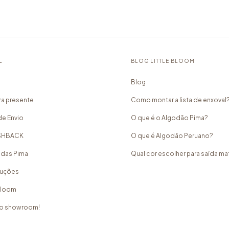
L
BLOG LITTLE BLOOM
Blog
a presente
Como montar a lista de enxoval
de Envio
O que é o Algodão Pima?
ASHBACK
O que é Algodão Peruano?
idas Pima
Qual cor escolher para saída m
luções
 Bloom
o showroom!