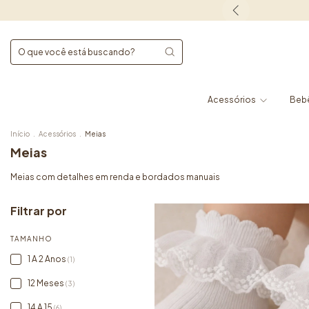
Acessórios
Beb
Início
.
Acessórios
.
Meias
Meias
Meias com detalhes em renda e bordados manuais
Filtrar por
TAMANHO
1 A 2 Anos
(1)
12 Meses
(3)
14 A 15
(6)