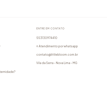
ENTRE EM CONTATO
553130974410
↑ Atendimento por whatsapp
?
contato@littlebloom.com.br
Vila da Serra - Nova Lima - MG
aternidade?