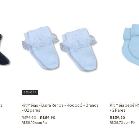
25
% OFF
es
Kit Meias - Barra Renda - Rococó - Branca
Kit Meia bebê R
- 02 pares
- 2 Pares
R$79,90
R$59,90
R$39,90
R$58,10
com
Pix
R$38,70
com
Pix