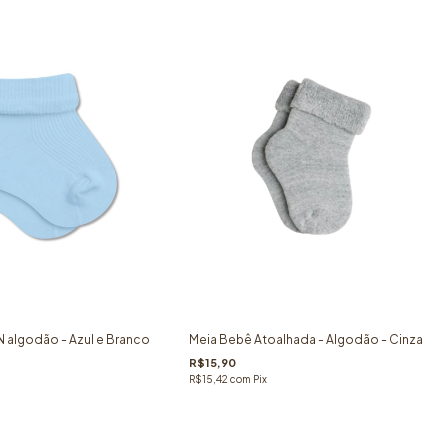
N algodão - Azul e Branco
Meia Bebê Atoalhada - Algodão - Cinza
R$15,90
R$15,42
com
Pix