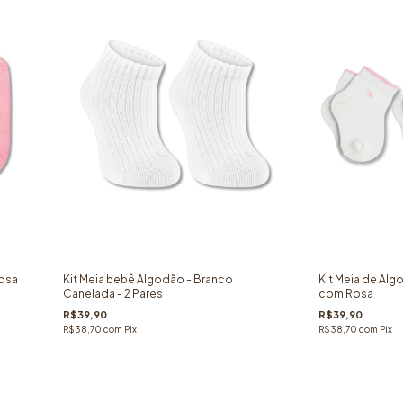
Rosa
Kit Meia bebê Algodão - Branco
Kit Meia de Alg
Canelada - 2 Pares
com Rosa
R$39,90
R$39,90
R$38,70
com
Pix
R$38,70
com
Pix