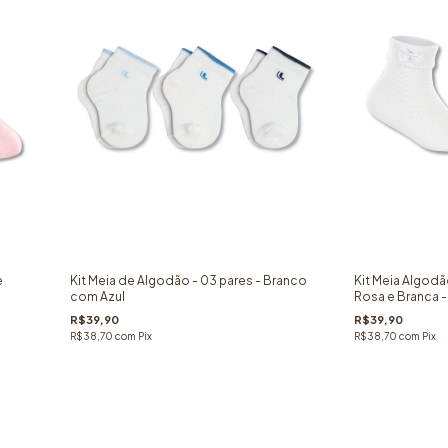
e
Kit Meia de Algodão - 03 pares - Branco
Kit Meia Algod
com Azul
Rosa e Branca -
R$39,90
R$39,90
R$38,70
com
Pix
R$38,70
com
Pix