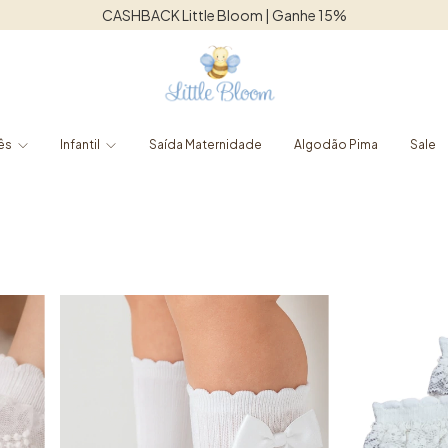
Frete grátis para o Sudeste acima de R$1250,00
ês
Infantil
Saída Maternidade
Algodão Pima
Sale