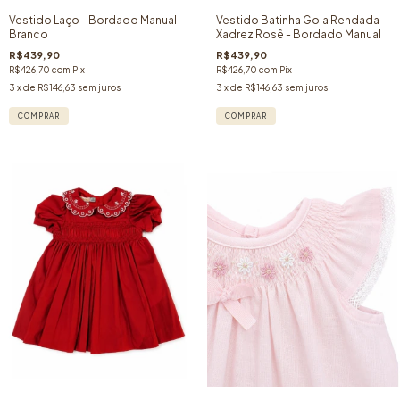
Vestido Laço - Bordado Manual -
Vestido Batinha Gola Rendada -
Branco
Xadrez Rosê - Bordado Manual
R$439,90
R$439,90
R$426,70
com
Pix
R$426,70
com
Pix
3
x de
R$146,63
sem juros
3
x de
R$146,63
sem juros
COMPRAR
COMPRAR