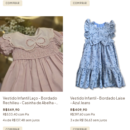
COMPRAR
COMPRAR
Vestido Infantil Laço - Bordado
Vestido Infantil - Bordado Laise
Rechilieu - Casinha de Abelha -
- Azul Jeans
Listras Rosa
R$549,90
R$409,90
R$533,40
com
Pix
R$397,60
com
Pix
4
x de
R$137,48
sem juros
3
x de
R$136,63
sem juros
COMPRAR
COMPRAR