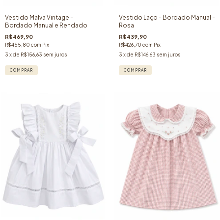
Vestido Malva Vintage -
Vestido Laço - Bordado Manual -
Bordado Manual e Rendado
Rosa
R$469,90
R$439,90
R$455,80
com
Pix
R$426,70
com
Pix
3
x de
R$156,63
sem juros
3
x de
R$146,63
sem juros
COMPRAR
COMPRAR