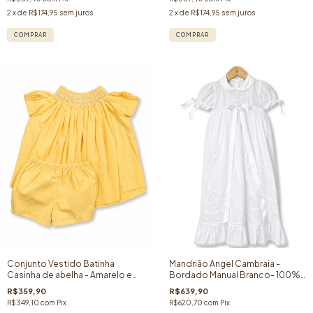
2
x de
R$174,95
sem juros
2
x de
R$174,95
sem juros
COMPRAR
COMPRAR
Conjunto Vestido Batinha
Mandrião Angel Cambraia -
Casinha de abelha - Amarelo e
Bordado Manual Branco- 100%
Verde - Edição Especial
Algodão- Menina
R$359,90
R$639,90
R$349,10
com
Pix
R$620,70
com
Pix