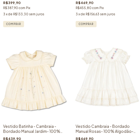
Branco
Algodão- Branco
R$399,90
R$469,90
R$387,90
com
Pix
R$455,80
com
Pix
3
x de
R$133,30
sem juros
3
x de
R$156,63
sem juros
COMPRAR
COMPRAR
Vestido Batinha - Cambraia -
Vestido Cambraia - Bordado
Bordado Manual Jardim- 100%
Manual Rosas- 100% Algodão-
Algodão- Creme
Off White
R$439,90
R$469,90