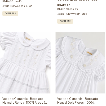
R$426,70
com
Pix
R$419,90
3
x de
R$146,63
sem juros
R$407,30
com
Pix
COMPRAR
3
x de
R$139,97
sem juros
COMPRAR
Vestido Cambraia - Bordado
Vestido Cambraia - Bordado
Manual e Renda- 100% Algodão-
Manual Gola Flores- 100%