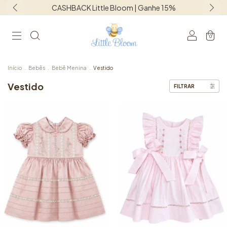
Frete grátis para o Sudeste acima de R$1250,00
0
Início
.
Bebês
.
Bebê Menina
.
Vestido
Vestido
FILTRAR