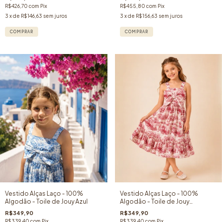
R$426,70
com
Pix
R$455,80
com
Pix
3
x de
R$146,63
sem juros
3
x de
R$156,63
sem juros
COMPRAR
COMPRAR
Vestido Alças Laço - 100%
Vestido Alças Laço - 100%
Algodão - Toile de Jouy Azul
Algodão - Toile de Jouy
Vermelho
R$349,90
R$349,90
R$339,40
com
Pix
R$339,40
com
Pix