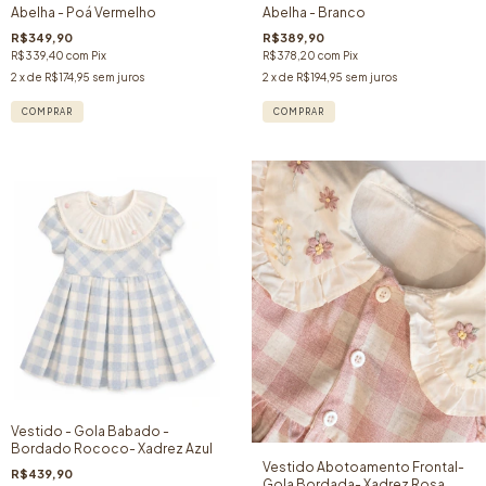
Abelha - Poá Vermelho
Abelha - Branco
R$349,90
R$389,90
R$339,40
com
Pix
R$378,20
com
Pix
2
x de
R$174,95
sem juros
2
x de
R$194,95
sem juros
COMPRAR
COMPRAR
Vestido - Gola Babado -
Bordado Rococo- Xadrez Azul
Vestido Abotoamento Frontal-
R$439,90
Gola Bordada- Xadrez Rosa