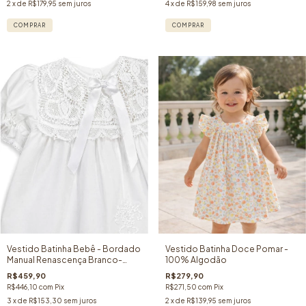
2
x de
R$179,95
sem juros
4
x de
R$159,98
sem juros
COMPRAR
COMPRAR
Vestido Batinha Bebê - Bordado
Vestido Batinha Doce Pomar -
Manual Renascença Branco-
100% Algodão
100% Algodão
R$459,90
R$279,90
R$446,10
com
Pix
R$271,50
com
Pix
3
x de
R$153,30
sem juros
2
x de
R$139,95
sem juros