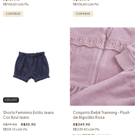
R$106,60
com
Pix
R$106,60
com
Pix
COMPRAR
COMPRAR
25
% OFF
Shorts Feminino Estilo Jeans
Conjunto Bebê Trainning - Plush
Cor:Azul Jeans
de Algodão Rosa
R$79,90
R$59,90
R$349,90
R$58,10
com
Pix
R$339,40
com
Pix