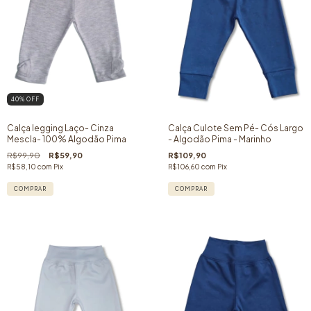
40
% OFF
Calça legging Laço- Cinza
Calça Culote Sem Pé- Cós Largo
Mescla- 100% Algodão Pima
- Algodão Pima - Marinho
R$99,90
R$59,90
R$109,90
R$58,10
com
Pix
R$106,60
com
Pix
COMPRAR
COMPRAR