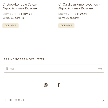
Cj. Body Longo e Calça -
Cj. Cardigan Kimono Ouriço -
Algodão Pima - Bosque
Algodão Pima - Bosque
Encantado- 02 peças
Encantado- 02 peças
R$239,90
R$209,90
R$239,90
R$199,90
R$203,60
com
Pix
R$193,90
com
Pix
COMPRAR
COMPRAR
ASSINE NOSSA NEWSLETTER
INSTITUCIONAL