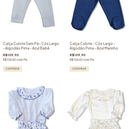
Calça Culote Sem Pé- Cós Largo
Calça Culote - Cós Largo -
- Algodão Pima - Azul Bebê
Algodão Pima - Azul Marinho
R$109,90
R$109,90
R$106,60
com
Pix
R$106,60
com
Pix
COMPRAR
COMPRAR