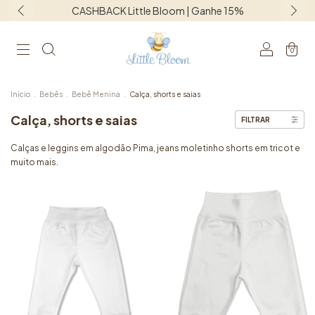
Frete grátis para o Sudeste acima de R$1250,00
0
Início
.
Bebês
.
Bebê Menina
.
Calça, shorts e saias
Calça, shorts e saias
FILTRAR
Calças e leggins em algodão Pima, jeans moletinho shorts em tricot e
muito mais.