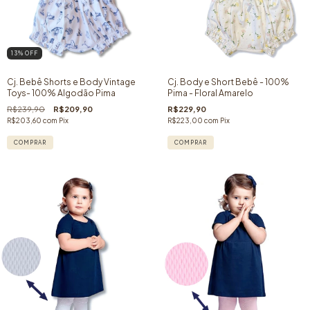
13
% OFF
Cj. Bebê Shorts e Body Vintage
Cj. Body e Short Bebê - 100%
Toys- 100% Algodão Pima
Pima - Floral Amarelo
R$239,90
R$209,90
R$229,90
R$203,60
com
Pix
R$223,00
com
Pix
COMPRAR
COMPRAR