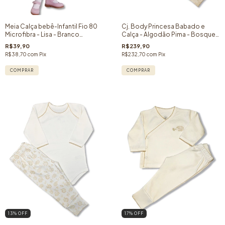
Meia Calça bebê-Infantil Fio 80
Cj. Body Princesa Babado e
Microfibra - Lisa - Branco
Calça - Algodão Pima - Bosque
Antartida
Encantado- 02 peças - Menina
R$39,90
R$239,90
R$38,70
com
Pix
R$232,70
com
Pix
COMPRAR
COMPRAR
13
% OFF
17
% OFF