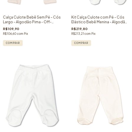
Calça Culote Bebê Sem Pé - Cós
Kit Calça Culote com Pé - Cós
Largo - Algodão Pima - Off-
Elástico Bebê Menina - Algodão
White
Pima - 02 peças
R$109,90
R$219,80
R$106,60
com
Pix
R$213,21
com
Pix
COMPRAR
COMPRAR