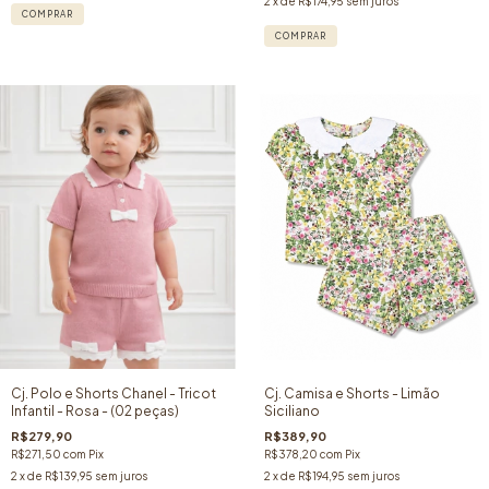
2
x de
R$174,95
sem juros
COMPRAR
COMPRAR
Cj. Polo e Shorts Chanel - Tricot
Cj. Camisa e Shorts - Limão
Infantil - Rosa - (02 peças)
Siciliano
R$279,90
R$389,90
R$271,50
com
Pix
R$378,20
com
Pix
2
x de
R$139,95
sem juros
2
x de
R$194,95
sem juros