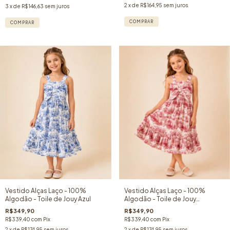
2
x de
R$164,95
sem juros
3
x de
R$146,63
sem juros
COMPRAR
COMPRAR
Vestido Alças Laço - 100%
Vestido Alças Laço - 100%
Algodão - Toile de Jouy Azul
Algodão - Toile de Jouy
Vermelho
R$349,90
R$349,90
R$339,40
com
Pix
R$339,40
com
Pix
2
x de
R$174,95
sem juros
2
x de
R$174,95
sem juros