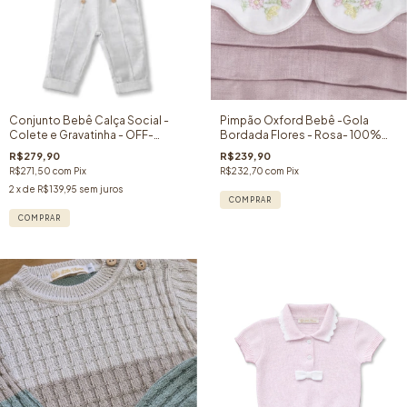
Conjunto Bebê Calça Social -
Pimpão Oxford Bebê -Gola
Colete e Gravatinha - OFF-
Bordada Flores - Rosa- 100%
WHITE - 3 peças
Algodão
R$279,90
R$239,90
R$271,50
com
Pix
R$232,70
com
Pix
2
x de
R$139,95
sem juros
COMPRAR
COMPRAR