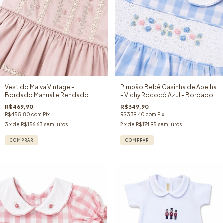
Vestido Malva Vintage -
Pimpão Bebê Casinha de Abelha
Bordado Manual e Rendado
- Vichy Rococó Azul - Bordado
Manual - 100% Algodão
R$469,90
R$349,90
R$455,80
com
Pix
R$339,40
com
Pix
3
x de
R$156,63
sem juros
2
x de
R$174,95
sem juros
COMPRAR
COMPRAR