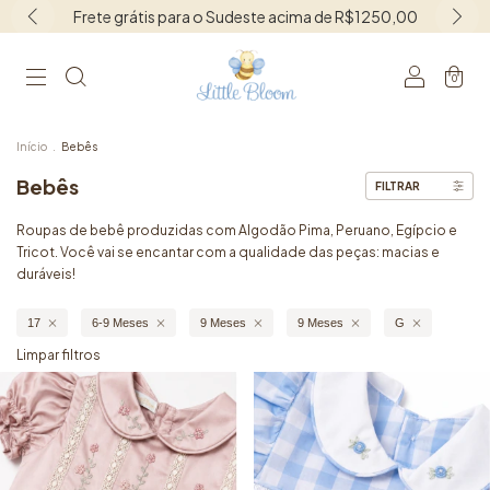
Ganhe Desconto no PIX !
0
Início
.
Bebês
Bebês
FILTRAR
Roupas de bebê produzidas com Algodão Pima, Peruano, Egípcio e
Tricot. Você vai se encantar com a qualidade das peças: macias e
duráveis!
17
6-9 Meses
9 Meses
9 Meses
G
Limpar filtros