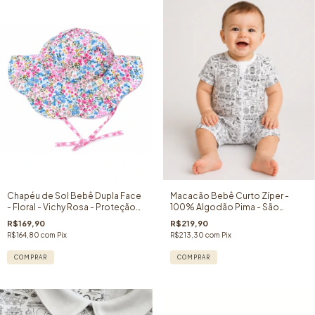
Chapéu de Sol Bebê Dupla Face
Macacão Bebê Curto Zíper -
- Floral - Vichy Rosa - Proteção
100% Algodão Pima - São
Solar FPU 50+
Francisco/Califórnia
R$169,90
R$219,90
R$164,80
com
Pix
R$213,30
com
Pix
COMPRAR
COMPRAR