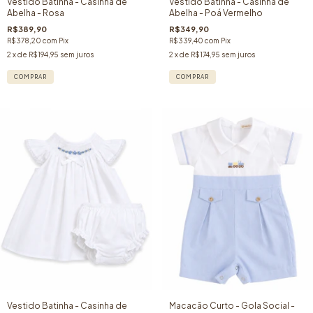
Vestido Batinha - Casinha de
Vestido Batinha - Casinha de
Abelha - Rosa
Abelha - Poá Vermelho
R$389,90
R$349,90
R$378,20
com
Pix
R$339,40
com
Pix
2
x de
R$194,95
sem juros
2
x de
R$174,95
sem juros
COMPRAR
COMPRAR
Vestido Batinha - Casinha de
Macacão Curto - Gola Social -