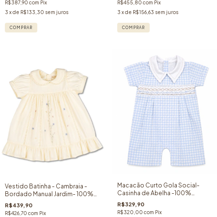
R$387,90
com
Pix
R$455,80
com
Pix
3
x de
R$133,30
sem juros
3
x de
R$156,63
sem juros
COMPRAR
COMPRAR
Macacão Curto Gola Social-
Vestido Batinha - Cambraia -
Casinha de Abelha -100%
Bordado Manual Jardim- 100%
Algodão Pima - Vichy Azul
Algodão- Creme
R$329,90
R$439,90
R$320,00
com
Pix
R$426,70
com
Pix