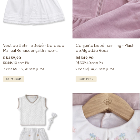
Vestido Batinha Bebê - Bordado
Conjunto Bebê Trainning - Plush
Manual Renascença Branco-
de Algodão Rosa
100% Algodão
R$459,90
R$349,90
R$446,10
com
Pix
R$339,40
com
Pix
3
x de
R$153,30
sem juros
2
x de
R$174,95
sem juros
COMPRAR
COMPRAR