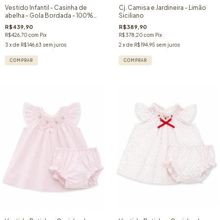
Vestido Infantil - Casinha de
Cj. Camisa e Jardineira - Limão
abelha - Gola Bordada - 100%
Siciliano
algodão- Vermelho
R$439,90
R$389,90
R$426,70
com
Pix
R$378,20
com
Pix
3
x de
R$146,63
sem juros
2
x de
R$194,95
sem juros
COMPRAR
COMPRAR