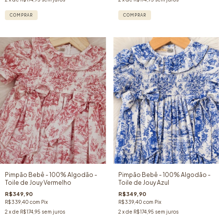
COMPRAR
COMPRAR
Pimpão Bebê - 100% Algodão -
Pimpão Bebê - 100% Algodão -
Toile de Jouy Vermelho
Toile de Jouy Azul
R$349,90
R$349,90
R$339,40
com
Pix
R$339,40
com
Pix
2
x de
R$174,95
sem juros
2
x de
R$174,95
sem juros