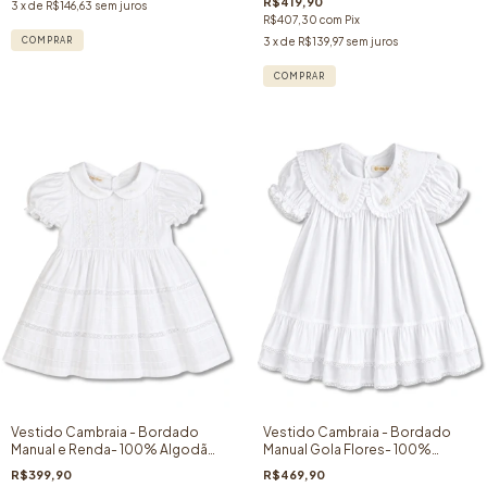
R$419,90
3
x de
R$146,63
sem juros
R$407,30
com
Pix
COMPRAR
3
x de
R$139,97
sem juros
COMPRAR
Vestido Cambraia - Bordado
Vestido Cambraia - Bordado
Manual e Renda- 100% Algodão-
Manual Gola Flores- 100%
Branco
Algodão- Branco
R$399,90
R$469,90