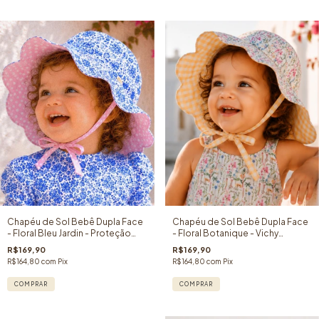
Chapéu de Sol Bebê Dupla Face
Chapéu de Sol Bebê Dupla Face
- Floral Bleu Jardin - Proteção
- Floral Botanique - Vichy
Solar FPU 50+
Amarelo - Proteção Solar FPU
R$169,90
R$169,90
50+
R$164,80
com
Pix
R$164,80
com
Pix
COMPRAR
COMPRAR