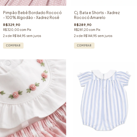
Pimpão Bebê Bordado Rococó
Cj. Bata e Shorts - Xadrez
- 100% Algodão - Xadrez Rosê
Rococó Amarelo
R$329,90
R$289,90
R$320,00
com
Pix
R$281,20
com
Pix
2
x de
R$164,95
sem juros
2
x de
R$144,95
sem juros
COMPRAR
COMPRAR