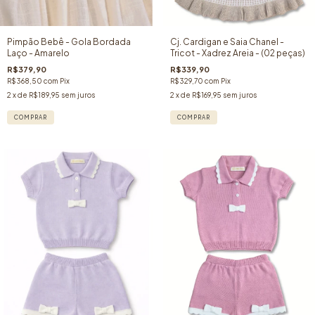
Pimpão Bebê - Gola Bordada
Cj. Cardigan e Saia Chanel -
Laço - Amarelo
Tricot - Xadrez Areia - (02 peças)
R$379,90
R$339,90
R$368,50
com
Pix
R$329,70
com
Pix
2
x de
R$189,95
sem juros
2
x de
R$169,95
sem juros
COMPRAR
COMPRAR