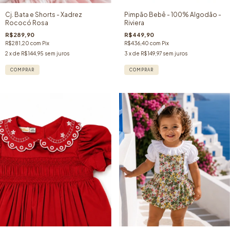
Cj. Bata e Shorts - Xadrez
Pimpão Bebê - 100% Algodão -
Rococó Rosa
Riviera
R$289,90
R$449,90
R$281,20
com
Pix
R$436,40
com
Pix
2
x de
R$144,95
sem juros
3
x de
R$149,97
sem juros
COMPRAR
COMPRAR