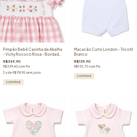
Pimpão Bebê Casinha de Abelha
Macacão Curto London - Tricotil
- Vichy Rococó Rosa - Bordado
Branco
Manual - 100% Algodão
R$349,90
R$139,90
R$339,40
com
Pix
R$135,70
com
Pix
2
x de
R$174,95
sem juros
COMPRAR
COMPRAR