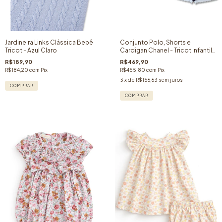
Jardineira Links Clássica Bebê
Conjunto Polo, Shorts e
Tricot - Azul Claro
Cardigan Chanel - Tricot Infantil-
Azul Marinho - (03 peças)
R$189,90
R$469,90
R$184,20
com
Pix
R$455,80
com
Pix
3
x de
R$156,63
sem juros
COMPRAR
COMPRAR