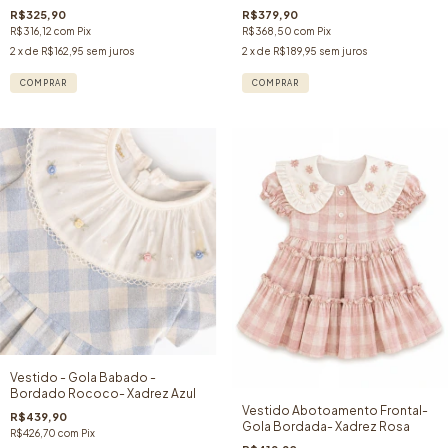
R$325,90
R$379,90
R$316,12
com
Pix
R$368,50
com
Pix
2
x de
R$162,95
sem juros
2
x de
R$189,95
sem juros
COMPRAR
COMPRAR
Vestido - Gola Babado -
Bordado Rococo- Xadrez Azul
Vestido Abotoamento Frontal-
R$439,90
Gola Bordada- Xadrez Rosa
R$426,70
com
Pix