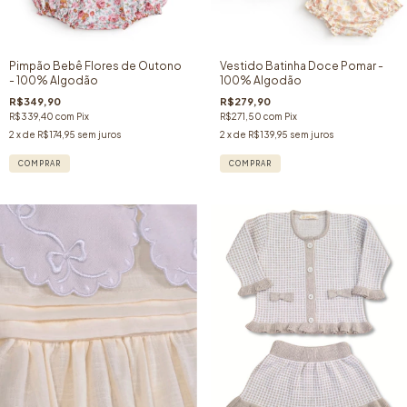
Pimpão Bebê Flores de Outono
Vestido Batinha Doce Pomar -
- 100% Algodão
100% Algodão
R$349,90
R$279,90
R$339,40
com
Pix
R$271,50
com
Pix
2
x de
R$174,95
sem juros
2
x de
R$139,95
sem juros
COMPRAR
COMPRAR