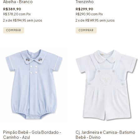
Abelha - Branco
Trenzinho
R$389,90
R$299,90
R$378,20
com
Pix
R$290,90
com
Pix
2
x de
R$194,95
sem juros
2
x de
R$149,95
sem juros
COMPRAR
COMPRAR
Pimpão Bebê - Gola Bordado -
Cj. Jardineira e Camisa- Batismo
Carrinho - Azul
Bebê - Divino