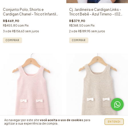
Conjunto Polo, Shorts e
Cj. Jardineira e Cardigan Links -
Cardigan Chanel - Tricot Infantil-
Tricot Bebê - Azul Tirreno - (02
Azul - (03 peças)
peças)
R$469,90
R$379,90
R$455,80
com
Pix
R$368,50
com
Pix
3
x de
R$156,63
sem juros
2
x de
R$189,95
sem juros
COMPRAR
COMPRAR
Ao navegar por este site
você aceita o uso de cookies
para
ENTENDI
agilizar a sua experiência de compra.