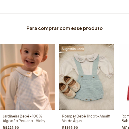
Para comprar com esse produto
Jardineira Bebê - 100%
Romper Bebê Tricot - Amalfi
Romp
Algodão Peruano - Vichy
Verde Água
Bab
Azul
Cer
R$229,90
R$149,90
R$1