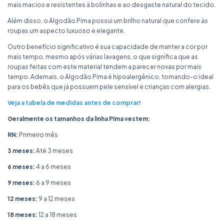
mais macios e resistentes à bolinhas e ao desgaste natural do tecido.
Além disso, o Algodão Pima possui um brilho natural que confere às
roupas um aspecto luxuoso e elegante.
Outro benefício significativo é sua capacidade de manter a cor por
mais tempo, mesmo após várias lavagens, o que significa que as
roupas feitas com este material tendem a parecer novas por mais
tempo. Ademais, o Algodão Pima é hipoalergênico, tornando-o ideal
para os bebês que já possuem pele sensível e crianças com alergias.
Veja a tabela de medidas antes de comprar!
Geralmente os tamanhos da linha Pima vestem:
RN:
Primeiro mês
3 meses:
Até 3 meses
6 meses:
4 a 6 meses
9 meses:
6 a 9 meses
12 meses:
9 a 12 meses
18 meses:
12 a 18 meses