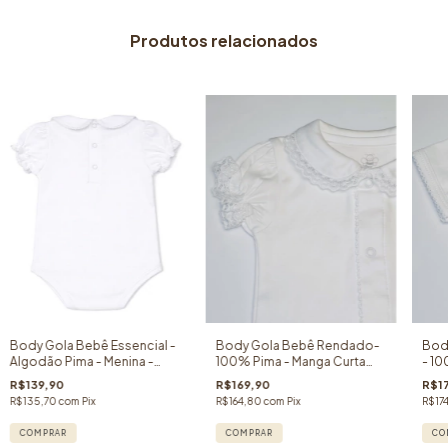
Produtos relacionados
Body Gola Bebê Essencial -
Body Gola Bebê Rendado-
Bod
Algodão Pima - Menina -
100% Pima - Manga Curta
- 10
Manga Curta Princesa
Princesa
R$139,90
R$169,90
R$1
R$135,70
com
Pix
R$164,80
com
Pix
R$17
COMPRAR
COMPRAR
CO