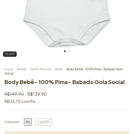
7
% OFF
Início
.
Bebês
.
Bebê Menina
.
Body
.
Body Bebê- 100% Pima- Babado Gola
Social
Body Bebê- 100% Pima- Babado Gola Social
R$149,90
R$139,90
R$135,70
com
Pix
RN
3 MESES
TAMANHO