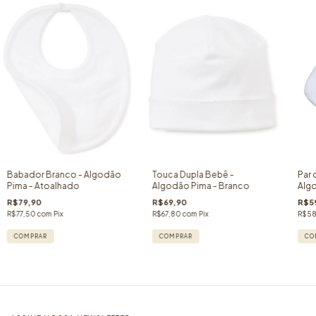
Babador Branco - Algodão
Touca Dupla Bebê -
Par 
Pima - Atoalhado
Algodão Pima - Branco
Algo
Bra
R$79,90
R$69,90
R$5
R$77,50
com
Pix
R$67,80
com
Pix
R$58
COMPRAR