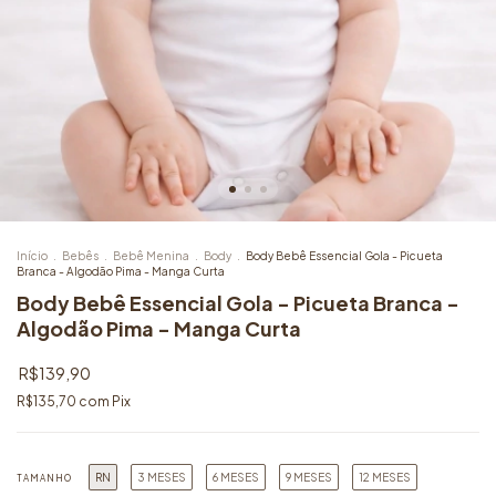
Início
.
Bebês
.
Bebê Menina
.
Body
.
Body Bebê Essencial Gola - Picueta
Branca - Algodão Pima - Manga Curta
Body Bebê Essencial Gola - Picueta Branca -
Algodão Pima - Manga Curta
R$139,90
R$135,70
com
Pix
RN
3 MESES
6 MESES
9 MESES
12 MESES
TAMANHO