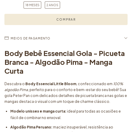
18 MESES
2 ANOS
MEIOS DE PAGAMENTO
Body Bebê Essencial Gola - Picueta
Branca - Algodão Pima - Manga
Curta
Descubra o
Body Essencial Little Bloom
, confeccionado em
100%
algodão Pima
, perfeito para o conforto e bem-estar do seu bebê! Sua
gola Peter Pan com delicados detalhes de picueta branca nas golas e
mangas destaca o visual com um toque de charme clássico.
Modelo unissex e manga curta:
ideal para todas as ocasiões e
fácil de combinar no enxoval.
Algodão Pima Peruano:
maciez insuperável, resistência ao