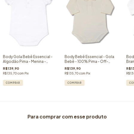
Body Gola Bebê Essencial -
Body Bebê Essencial - Gola
Body
Algodão Pima - Menina -
Bebê - 100% Pima - Off-
Bran
Manga Curta Princesa
White - Picueta Areia- Manga
100
R$139,90
R$139,90
R$1
Longa
R$135,70
com
Pix
R$135,70
com
Pix
R$13
COMPRAR
COMPRAR
CO
Para comprar com esse produto