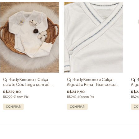
Cj. Body Kimono + Calça
Cj. Body Kimono e Calça -
Cj. 
culote Cós Largo sem pé -
Algodão Pima - Branco com
Algo
100% Pima - Manga Longa -
Azul - 02 peças -
02 
R$229,80
R$249,90
R$2
Branco - 02 peças
Acabamento Duplo Picueta
Dupl
R$222,91
com
Pix
R$242,40
com
Pix
R$24
COMPRAR
COMPRAR
CO