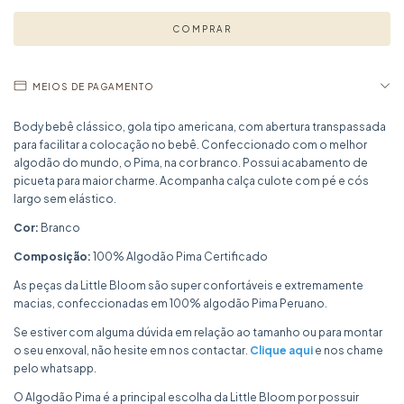
MEIOS DE PAGAMENTO
Body bebê clássico, gola tipo americana, com abertura transpassada
para facilitar a colocação no bebê. Confeccionado com o melhor
algodão do mundo, o Pima, na cor branco. Possui acabamento de
picueta para maior charme. Acompanha calça culote com pé e cós
largo sem elástico.
Cor:
Branco
Composição:
100% Algodão Pima Certificado
As peças da Little Bloom são super confortáveis e extremamente
macias, confeccionadas em 100% algodão Pima Peruano.
Se estiver com alguma dúvida em relação ao tamanho ou para montar
o seu enxoval, não hesite em nos contactar.
Clique aqui
e nos chame
pelo whatsapp.
O Algodão Pima é a principal escolha da Little Bloom por possuir