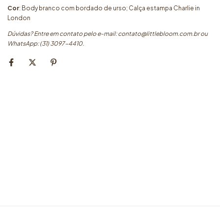
Cor
: Body branco com bordado de urso; Calça estampa Charlie in
London
Dúvidas? Entre em contato pelo e-mail:
contato@littlebloom.com.br
ou
WhatsApp: (31) 3097-4410.