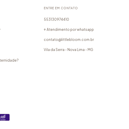
ENTRE EM CONTATO
553130974410
↑ Atendimento por whatsapp
?
contato@littlebloom.com.br
Vila da Serra - Nova Lima - MG
aternidade?