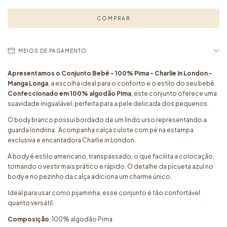
MEIOS DE PAGAMENTO
Apresentamos o Conjunto Bebê - 100% Pima - Charlie in London -
Manga Longa
, a escolha ideal para o conforto e o estilo do seu bebê.
Confeccionado em 100% algodão Pima
, este conjunto oferece uma
suavidade inigualável, perfeita para a pele delicada dos pequenos.
O body branco possui bordado de um lindo urso representando a
guarda londrina. Acompanha calça culote com pé na estampa
exclusiva e encantadora Charlie in London.
A body é estilo americano, transpassado, o que facilita a colocação,
tornando o vestir mais prático e rápido. O detalhe da picueta azul no
body e no pezinho da calça adiciona um charme único.
Ideal para usar como pijaminha, esse conjunto é tão confortável
quanto versátil.
Composição
: 100% algodão Pima