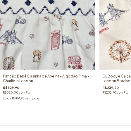
Pimpão Bebê Casinha de Abelha - Algodão Pima -
Cj. Body e Calça
Charlie in London
London Bordado
R$329,90
R$239,90
R$320,00
com
Pix
R$232,70
com
Pix
2
x de
R$164,95
sem juros