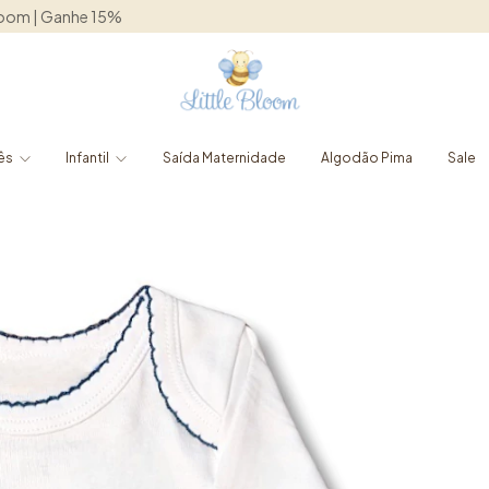
Frete grátis para o Sudeste acima de R$1250,00
ês
Infantil
Saída Maternidade
Algodão Pima
Sale