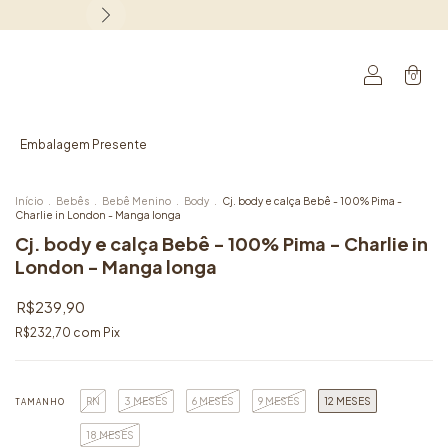
0
Embalagem Presente
Início
.
Bebês
.
Bebê Menino
.
Body
.
Cj. body e calça Bebê - 100% Pima -
Charlie in London - Manga longa
Cj. body e calça Bebê - 100% Pima - Charlie in
London - Manga longa
R$239,90
R$232,70
com
Pix
RN
3 MESES
6 MESES
9 MESES
12 MESES
TAMANHO
18 MESES