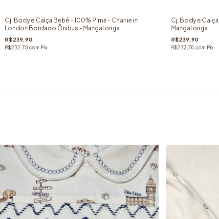
Cj. Body e Calça Bebê - 100% Pima - Charlie in
Cj. Body e Calça
London Bordado Ônibus - Manga longa
Manga longa
R$239,90
R$239,90
R$232,70
com
Pix
R$232,70
com
Pix