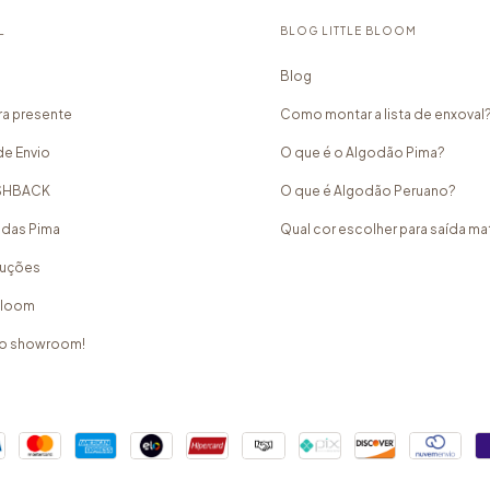
L
BLOG LITTLE BLOOM
Blog
a presente
Como montar a lista de enxoval
de Envio
O que é o Algodão Pima?
ASHBACK
O que é Algodão Peruano?
idas Pima
Qual cor escolher para saída m
luções
 Bloom
o showroom!