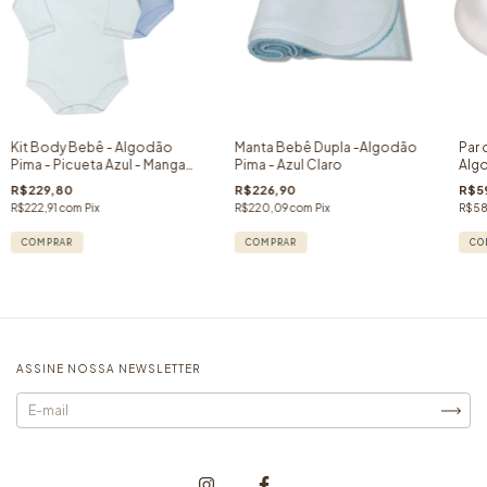
Kit Body Bebê - Algodão
Manta Bebê Dupla -Algodão
Par 
Pima - Picueta Azul - Manga
Pima - Azul Claro
Algo
longa - 02 peças
R$229,80
R$226,90
R$5
R$222,91
com
Pix
R$220,09
com
Pix
R$58
COMPRAR
ASSINE NOSSA NEWSLETTER