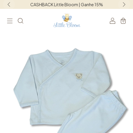
e 15%
Frete grátis para o Sudeste acima d
0