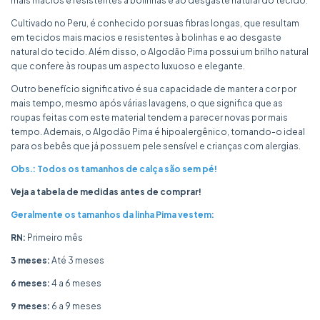
mais macios e resistentes à bolinhas e ao desgaste natural do tecido.
Cultivado no Peru, é conhecido por suas fibras longas, que resultam
em tecidos mais macios e resistentes à bolinhas e ao desgaste
natural do tecido. Além disso, o Algodão Pima possui um brilho natural
que confere às roupas um aspecto luxuoso e elegante.
Outro benefício significativo é sua capacidade de manter a cor por
mais tempo, mesmo após várias lavagens, o que significa que as
roupas feitas com este material tendem a parecer novas por mais
tempo. Ademais, o Algodão Pima é hipoalergênico, tornando-o ideal
para os bebês que já possuem pele sensível e crianças com alergias.
Obs.: Todos os tamanhos de calça são sem pé!
Veja a tabela de medidas antes de comprar!
Geralmente os tamanhos da linha Pima vestem:
RN:
Primeiro mês
3 meses:
Até 3 meses
6 meses:
4 a 6 meses
9 meses:
6 a 9 meses