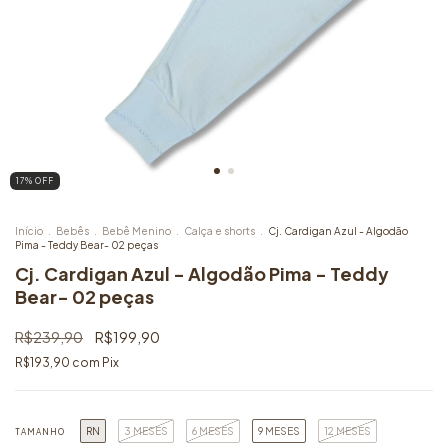
17
% OFF
Início
.
Bebês
.
Bebê Menino
.
Calça e shorts
.
Cj. Cardigan Azul - Algodão
Pima - Teddy Bear- 02 peças
Cj. Cardigan Azul - Algodão Pima - Teddy
Bear- 02 peças
R$239,90
R$199,90
R$193,90
com
Pix
RN
3 MESES
6 MESES
9 MESES
12 MESES
TAMANHO