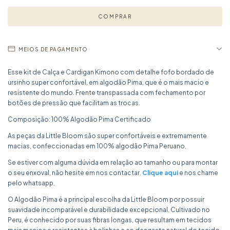
MEIOS DE PAGAMENTO
Esse kit de Calça e Cardigan Kimono com detalhe fofo bordado de
ursinho super confortável, em algodão Pima, que é o mais macio e
resistente do mundo. Frente transpassada com fechamento por
botões de pressão que facilitam as trocas.
Composição: 100% Algodão Pima Certificado
As peças da Little Bloom são super confortáveis e extremamente
macias, confeccionadas em 100% algodão Pima Peruano.
Se estiver com alguma dúvida em relação ao tamanho ou para montar
o seu enxoval, não hesite em nos contactar.
Clique aqui
e nos chame
pelo whatsapp.
O Algodão Pima é a principal escolha da Little Bloom por possuir
suavidade incomparável e durabilidade excepcional. Cultivado no
Peru, é conhecido por suas fibras longas, que resultam em tecidos