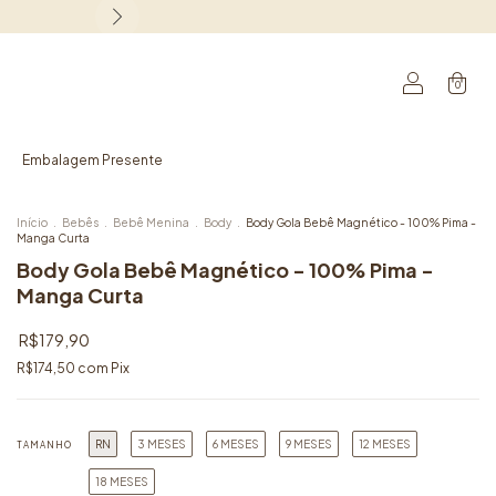
0
Embalagem Presente
Início
.
Bebês
.
Bebê Menina
.
Body
.
Body Gola Bebê Magnético - 100% Pima -
Manga Curta
Body Gola Bebê Magnético - 100% Pima -
Manga Curta
R$179,90
R$174,50
com
Pix
RN
3 MESES
6 MESES
9 MESES
12 MESES
TAMANHO
18 MESES