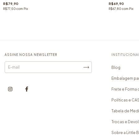
R$79,90
R$69,90
R$77,50
com
Pix
R$67,80
com
Pix
ASSINE NOSSA NEWSLETTER
INSTITUCIONA
Blog
Embalagem par
Frete e Forma 
Políticas e C
Tabela de Med
Trocas e Devo
Sobre a Little