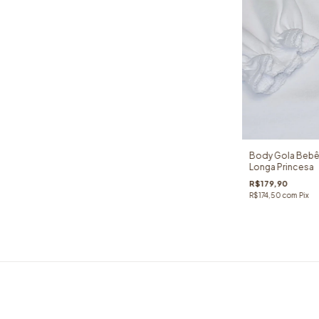
Body Gola Bebê
Longa Princesa
R$179,90
R$174,50
com
Pix