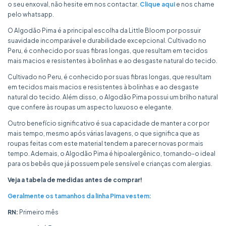
o seu enxoval, não hesite em nos contactar.
Clique aqui
e nos chame
pelo whatsapp.
O Algodão Pima é a principal escolha da Little Bloom por possuir
suavidade incomparável e durabilidade excepcional. Cultivado no
Peru, é conhecido por suas fibras longas, que resultam em tecidos
mais macios e resistentes à bolinhas e ao desgaste natural do tecido.
Cultivado no Peru, é conhecido por suas fibras longas, que resultam
em tecidos mais macios e resistentes à bolinhas e ao desgaste
natural do tecido. Além disso, o Algodão Pima possui um brilho natural
que confere às roupas um aspecto luxuoso e elegante.
Outro benefício significativo é sua capacidade de manter a cor por
mais tempo, mesmo após várias lavagens, o que significa que as
roupas feitas com este material tendem a parecer novas por mais
tempo. Ademais, o Algodão Pima é hipoalergênico, tornando-o ideal
para os bebês que já possuem pele sensível e crianças com alergias.
Veja a tabela de medidas antes de comprar!
Geralmente os tamanhos da linha Pima vestem:
RN:
Primeiro mês