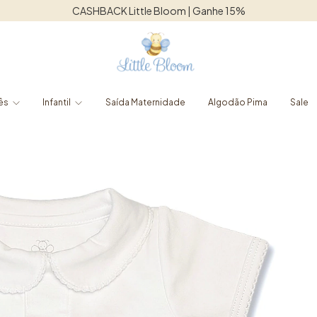
Frete grátis para o Sudeste acima de R$1250,00
ês
Infantil
Saída Maternidade
Algodão Pima
Sale