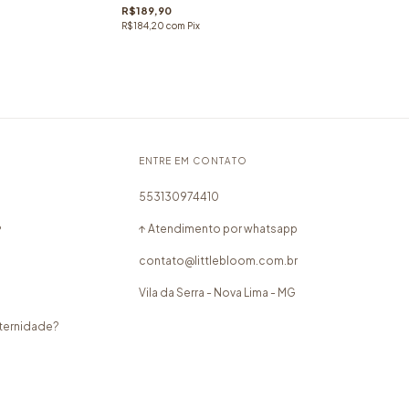
R$189,90
R$184,20
com
Pix
ENTRE EM CONTATO
553130974410
↑ Atendimento por whatsapp
?
contato@littlebloom.com.br
Vila da Serra - Nova Lima - MG
aternidade?