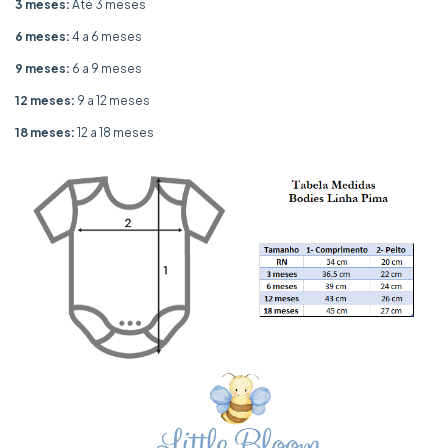
3 meses:
Até 3 meses
6 meses:
4 a 6 meses
9 meses:
6 a 9 meses
12 meses:
9 a 12 meses
18 meses:
12 a 18 meses