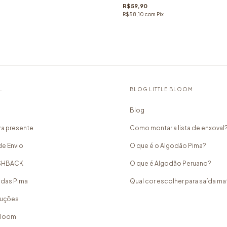
R$59,90
R$58,10
com
Pix
L
BLOG LITTLE BLOOM
Blog
a presente
Como montar a lista de enxoval
de Envio
O que é o Algodão Pima?
ASHBACK
O que é Algodão Peruano?
idas Pima
Qual cor escolher para saída m
luções
 Bloom