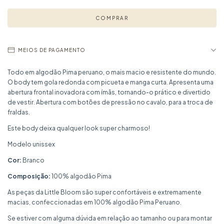
MEIOS DE PAGAMENTO
Todo em algodão Pima peruano, o mais macio e resistente do mundo.
O body tem gola redonda com picueta e manga curta. Apresenta uma
abertura frontal inovadora com ímãs, tornando-o prático e divertido
de vestir. Abertura com botões de pressão no cavalo, para a troca de
fraldas.
Este body deixa qualquer look super charmoso!
Modelo unissex
Cor:
Branco
Composição:
100% algodão Pima
As peças da Little Bloom são super confortáveis e extremamente
macias, confeccionadas em 100% algodão Pima Peruano.
Se estiver com alguma dúvida em relação ao tamanho ou para montar