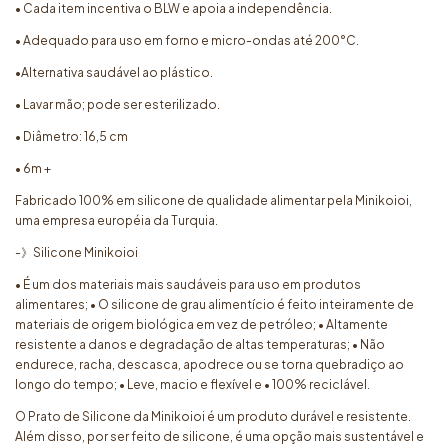
• Cada item incentiva o BLW e apoia a independência.
• Adequado para uso em forno e micro-ondas até 200°C.
•Alternativa saudável ao plástico.
• Lavar mão; pode ser esterilizado.
• Diâmetro: 16,5 cm
• 6m +
Fabricado 100% em silicone de qualidade alimentar pela Minikoioi,
uma empresa européia da Turquia.
-》Silicone Minikoioi
• É um dos materiais mais saudáveis para uso em produtos
alimentares; • O silicone de grau alimentício é feito inteiramente de
materiais de origem biológica em vez de petróleo; • Altamente
resistente a danos e degradação de altas temperaturas; • Não
endurece, racha, descasca, apodrece ou se torna quebradiço ao
longo do tempo; • Leve, macio e flexível e • 100% reciclável.
O Prato de Silicone da Minikoioi é um produto durável e resistente.
Além disso, por ser feito de silicone, é uma opção mais sustentável e