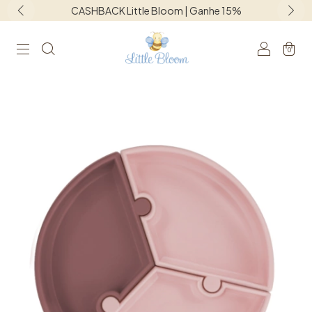
15%
Frete grátis para o Sudeste acima de R
0