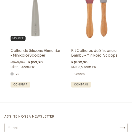
14
% OFF
Colher de Silicone Alimentar
Kit Colheres de Silicone e
- Minikoioi Scooper
Bambu - Minikoioi Scoops
R$69,90
R$59,90
R$109,90
R$58,10
com
Pix
R$106,60
com
Pix
+2
5 cores
COMPRAR
COMPRAR
ASSINE NOSSA NEWSLETTER