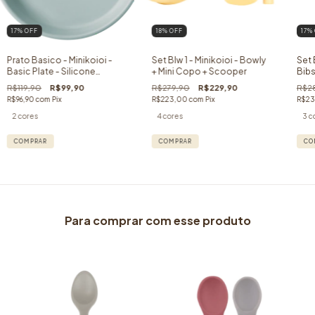
17
% OFF
18
% OFF
17
%
Prato Basico - Minikoioi -
Set Blw 1 - Minikoioi - Bowly
Set 
Basic Plate - Silicone
+ Mini Copo + Scooper
Bibs
Alimentar
R$119,90
R$99,90
R$279,90
R$229,90
R$2
R$96,90
com
Pix
R$223,00
com
Pix
R$23
2 cores
4 cores
3 c
COMPRAR
COMPRAR
CO
Para comprar com esse produto