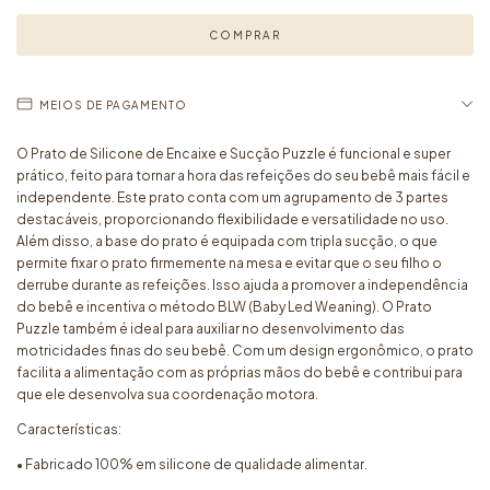
MEIOS DE PAGAMENTO
O Prato de Silicone de Encaixe e Sucção Puzzle é funcional e super
prático, feito para tornar a hora das refeições do seu bebê mais fácil e
independente. Este prato conta com um agrupamento de 3 partes
destacáveis, proporcionando flexibilidade e versatilidade no uso.
Além disso, a base do prato é equipada com tripla sucção, o que
permite fixar o prato firmemente na mesa e evitar que o seu filho o
derrube durante as refeições. Isso ajuda a promover a independência
do bebê e incentiva o método BLW (Baby Led Weaning). O Prato
Puzzle também é ideal para auxiliar no desenvolvimento das
motricidades finas do seu bebê. Com um design ergonômico, o prato
facilita a alimentação com as próprias mãos do bebê e contribui para
que ele desenvolva sua coordenação motora.
Características:
• Fabricado 100% em silicone de qualidade alimentar.