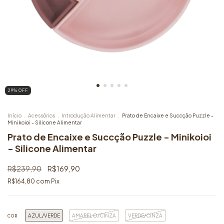
29
% OFF
Início
.
Acessórios
.
Introdução Alimentar
.
Prato de Encaixe e Succção Puzzle -
Minikoioi - Silicone Alimentar
Prato de Encaixe e Succção Puzzle - Minikoioi
- Silicone Alimentar
R$239,90
R$169,90
R$164,80
com
Pix
AZUL/VERDE
AMARELO/CINZA
VERDE/CINZA
COR